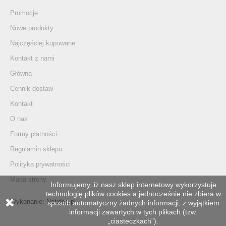
Promocje
Nowe produkty
Najczęściej kupowane
Kontakt z nami
Główna
Cennik dostaw
Kontakt
O nas
Formy płatności
Regulamin sklepu
Polityka prywatności
Mapa strony
Informujemy, iż nasz sklep internetowy wykorzystuje
technologię plików cookies a jednocześnie nie zbiera w
Wykonanie:
Netidea.pl
sposób automatyczny żadnych informacji, z wyjątkiem
informacji zawartych w tych plikach (tzw.
„ciasteczkach”).