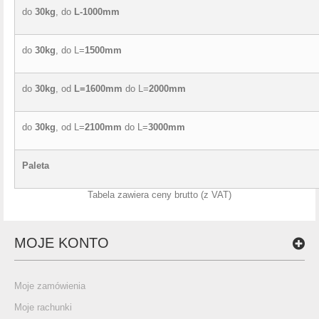
do
30kg
, do
L-1000mm
do
30kg
, do L=
1500mm
do
30kg
, od
L=1600mm
do L=
2000mm
do
30kg
, od L=
2100mm
do L=
3000mm
Paleta
Tabela zawiera ceny brutto (z VAT)
MOJE KONTO
Moje zamówienia
Moje rachunki