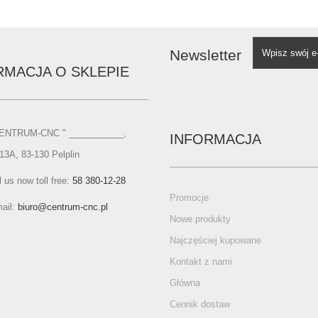
Newsletter
RMACJA O SKLEPIE
CENTRUM-CNC " ___________,
INFORMACJA
 13A, 83-130 Pelplin
l us now toll free:
58 380-12-28
Promocje
ail:
biuro@centrum-cnc.pl
Nowe produkty
Najczęściej kupowane
Kontakt z nami
Główna
Cennik dostaw