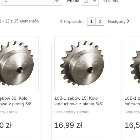
Pokaż
na stronę
--
12
1 - 12 z 15 elementów
Poprzedni
1
2
Następny
ębów 36, Koło
10B-1 zębów 15, Koło
10B-1 z
owe z piastą 5/8'
łańcuchowe z piastą 5/8'
łańcuch
czy 1 sztuki
Cena dotyczy 1 sztuki
Cena doty
0 zł
16,99 zł
16,5