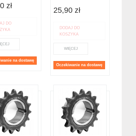
0 zł
25,90 zł
AJ DO
DODAJ DO
ZYKA
KOSZYKA
IĘCEJ
WIĘCEJ
iwanie na dostawę
Oczekiwanie na dostawę