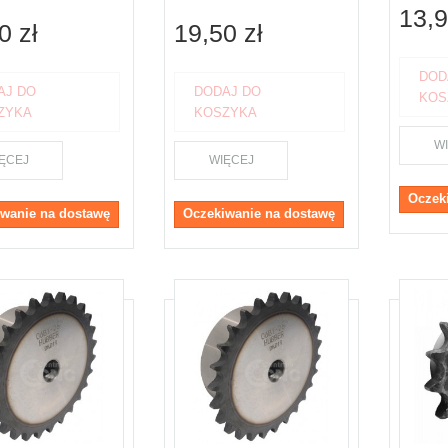
13,9
0 zł
19,50 zł
DOD
AJ DO
DODAJ DO
KOS
ZYKA
KOSZYKA
W
ĘCEJ
WIĘCEJ
Oczek
wanie na dostawę
Oczekiwanie na dostawę