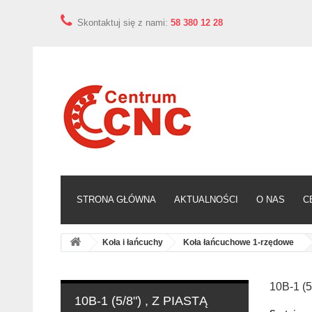
Skontaktuj się z nami:
58 380 12 28
STRONA GŁÓWNA
AKTUALNOŚCI
O NAS
C
Koła i łańcuchy
Koła łańcuchowe 1-rzędowe
10B-1 (5
10B-1 (5/8") , Z PIASTĄ