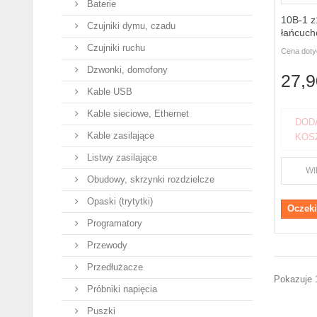
Baterie
10B-1 z
Czujniki dymu, czadu
łańcucho
Czujniki ruchu
Cena doty
Dzwonki, domofony
27,9
Kable USB
Kable sieciowe, Ethernet
DOD
Kable zasilające
KOS
Listwy zasilające
WI
Obudowy, skrzynki rozdzielcze
Opaski (trytytki)
Oczeki
Programatory
Przewody
Przedłużacze
Pokazuje 
Próbniki napięcia
Puszki