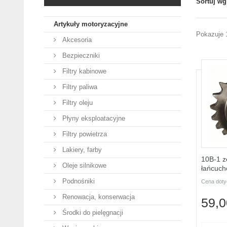
Sortuj wg
Artykuły motoryzacyjne
Pokazuje 
Akcesoria
Bezpieczniki
Filtry kabinowe
Filtry paliwa
Filtry oleju
Płyny eksploatacyjne
Filtry powietrza
Lakiery, farby
10B-1 z
Oleje silnikowe
łańcuch
Podnośniki
Cena doty
Renowacja, konserwacja
59,0
Środki do pielęgnacji