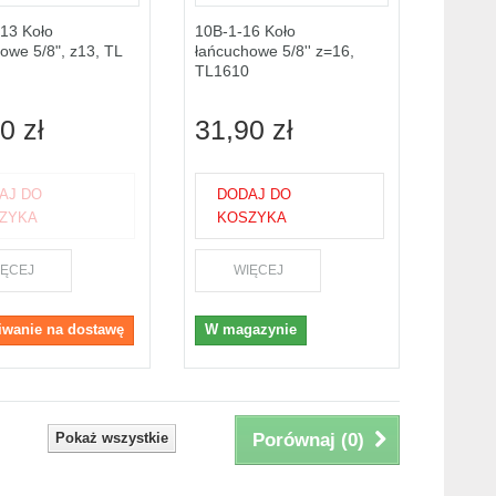
13 Koło
10B-1-16 Koło
owe 5/8", z13, TL
łańcuchowe 5/8'' z=16,
TL1610
0 zł
31,90 zł
AJ DO
DODAJ DO
ZYKA
KOSZYKA
IĘCEJ
WIĘCEJ
iwanie na dostawę
W magazynie
Pokaż wszystkie
Porównaj (
0
)