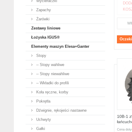
Wycieraczki
DOD
KOS
Zapachy
Żarówki
WI
Zestawy liniowe
Łożyska IGUS®
Oczeki
Elementy maszyn Elesa+Ganter
Stopy
-- Stopy wahliwe
-- Stopy niewahliwe
-- Wkładki do profili
Koła ręczne, korby
Pokrętła
Dźwignie, rękojeści nastawne
10B-1 z
Uchwyty
łańcucho
Gałki
Cena doty