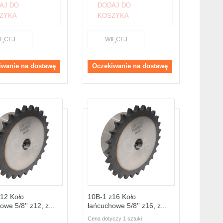
AJ DO
DODAJ DO
ZYKA
KOSZYKA
IĘCEJ
WIĘCEJ
iwanie na dostawę
Oczekiwanie na dostawę
12 Koło
10B-1 z16 Koło
we 5/8'' z12, z...
łańcuchowe 5/8'' z16, z...
Cena dotyczy 1 sztuki