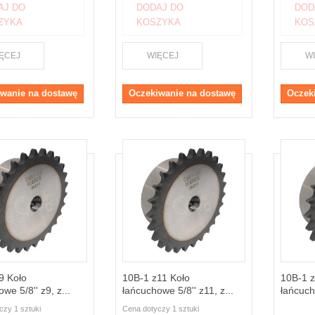
AJ DO
DODAJ DO
DOD
ZYKA
KOSZYKA
KOS
ĘCEJ
WIĘCEJ
W
wanie na dostawę
Oczekiwanie na dostawę
Oczek
9 Koło
10B-1 z11 Koło
10B-1 z
we 5/8'' z9, z...
łańcuchowe 5/8'' z11, z...
łańcucho
czy 1 sztuki
Cena dotyczy 1 sztuki