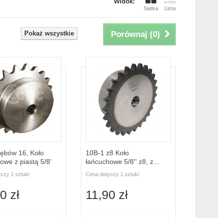
Widok:
Siatka
Lista
Pokaż wszystkie
Porównaj (
0
)
ębów 16, Koło
10B-1 z8 Koło
owe z piastą 5/8'
łańcuchowe 5/8'' z8, z...
czy 1 sztuki
Cena dotyczy 1 sztuki
0 zł
11,90 zł