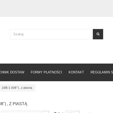
ENNIK DOSTAW
FORMY PŁATNOŚCI
KONTAKT
REGULAMIN 
10B-1 (5/8") , z piastą
/8") , Z PIASTĄ