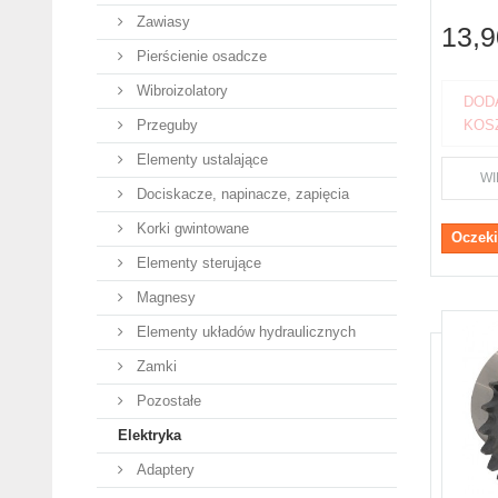
Zawiasy
13,9
Pierścienie osadcze
Wibroizolatory
DOD
Przeguby
KOS
Elementy ustalające
WI
Dociskacze, napinacze, zapięcia
Korki gwintowane
Oczeki
Elementy sterujące
Magnesy
Elementy układów hydraulicznych
Zamki
Pozostałe
Elektryka
Adaptery