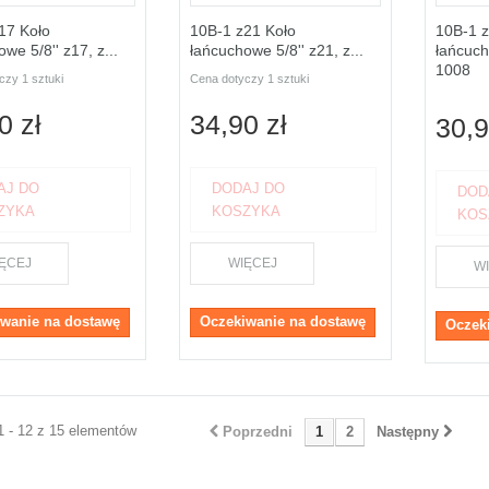
17 Koło
10B-1 z21 Koło
10B-1 z
we 5/8'' z17, z...
łańcuchowe 5/8'' z21, z...
łańcuch
1008
czy 1 sztuki
Cena dotyczy 1 sztuki
0 zł
34,90 zł
30,9
AJ DO
DODAJ DO
DOD
ZYKA
KOSZYKA
KOS
ĘCEJ
WIĘCEJ
W
wanie na dostawę
Oczekiwanie na dostawę
Oczek
1 - 12 z 15 elementów
Poprzedni
1
2
Następny