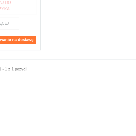
AJ DO
ZYKA
ĘCEJ
wanie na dostawę
 - 1 z 1 pozycji