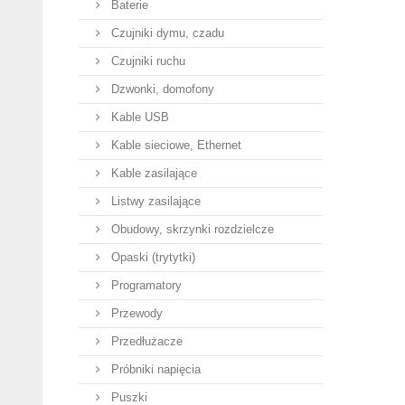
Baterie
Czujniki dymu, czadu
Czujniki ruchu
Dzwonki, domofony
Kable USB
Kable sieciowe, Ethernet
Kable zasilające
Listwy zasilające
Obudowy, skrzynki rozdzielcze
Opaski (trytytki)
Programatory
Przewody
Przedłużacze
Próbniki napięcia
Puszki