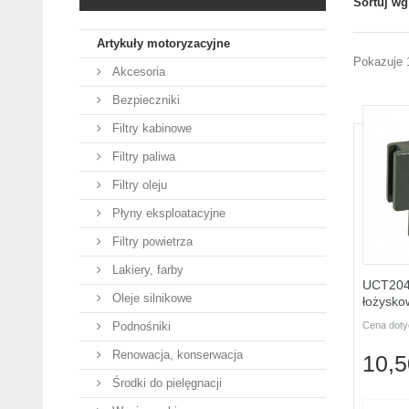
Sortuj wg
Artykuły motoryzacyjne
Pokazuje 1
Akcesoria
Bezpieczniki
Filtry kabinowe
Filtry paliwa
Filtry oleju
Płyny eksploatacyjne
Filtry powietrza
Lakiery, farby
UCT204
Oleje silnikowe
łożysk
Podnośniki
Cena doty
Renowacja, konserwacja
10,5
Środki do pielęgnacji