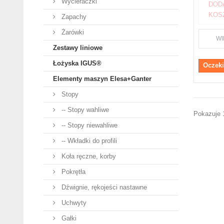
Wycieraczki
DOD
KOS
Zapachy
Żarówki
WI
Zestawy liniowe
Łożyska IGUS®
Oczeki
Elementy maszyn Elesa+Ganter
Stopy
-- Stopy wahliwe
Pokazuje 1
-- Stopy niewahliwe
-- Wkładki do profili
Koła ręczne, korby
Pokrętła
Dźwignie, rękojeści nastawne
Uchwyty
Gałki