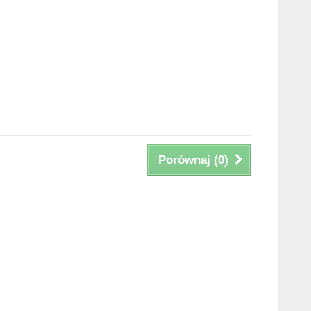
Porównaj (
0
)