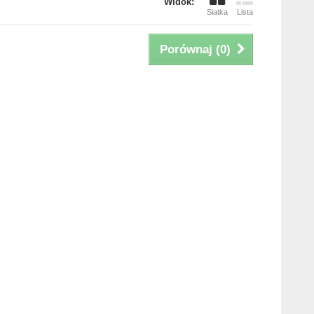
Widok:
Siatka
Lista
Porównaj (
0
)