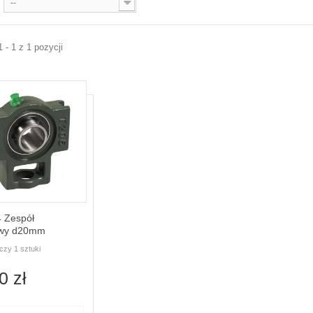
--
 - 1 z 1 pozycji
 Zespół
owy d20mm
czy 1 sztuki
0 zł