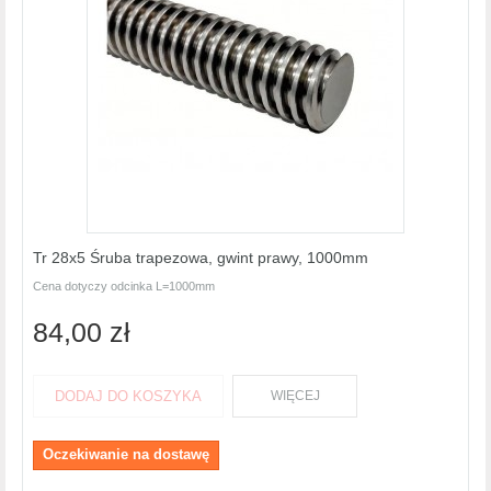
Tr 28x5 Śruba trapezowa, gwint prawy, 1000mm
Cena dotyczy odcinka L=1000mm
84,00 zł
DODAJ DO KOSZYKA
WIĘCEJ
Oczekiwanie na dostawę