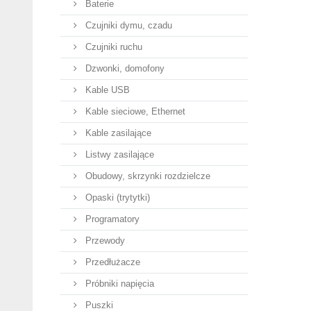
Baterie
Czujniki dymu, czadu
Czujniki ruchu
Dzwonki, domofony
Kable USB
Kable sieciowe, Ethernet
Kable zasilające
Listwy zasilające
Obudowy, skrzynki rozdzielcze
Opaski (trytytki)
Programatory
Przewody
Przedłużacze
Próbniki napięcia
Puszki