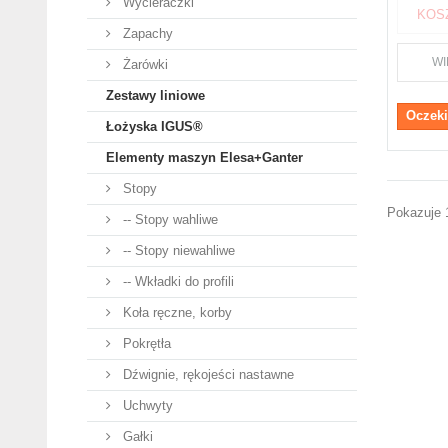
Wycieraczki
KOS
Zapachy
WI
Żarówki
Zestawy liniowe
Oczeki
Łożyska IGUS®
Elementy maszyn Elesa+Ganter
Stopy
Pokazuje 
-- Stopy wahliwe
-- Stopy niewahliwe
-- Wkładki do profili
Koła ręczne, korby
Pokrętła
Dźwignie, rękojeści nastawne
Uchwyty
Gałki