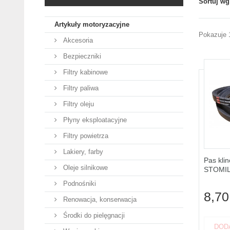
Sortuj wg
Artykuły motoryzacyjne
Pokazuje 
Akcesoria
Bezpieczniki
Filtry kabinowe
Filtry paliwa
Filtry oleju
Płyny eksploatacyjne
Filtry powietrza
Lakiery, farby
Pas kli
Oleje silnikowe
STOMI
Podnośniki
8,70
Renowacja, konserwacja
Środki do pielęgnacji
DOD