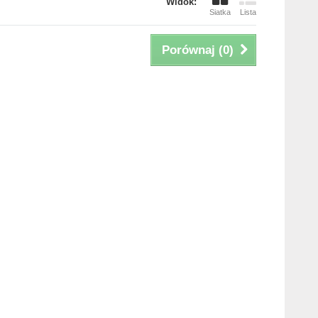
Widok:
Siatka
Lista
Porównaj (
0
)