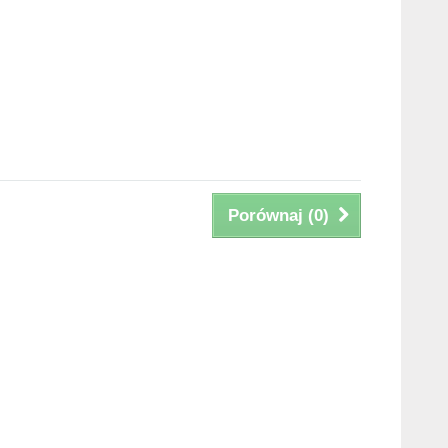
Porównaj (
0
)