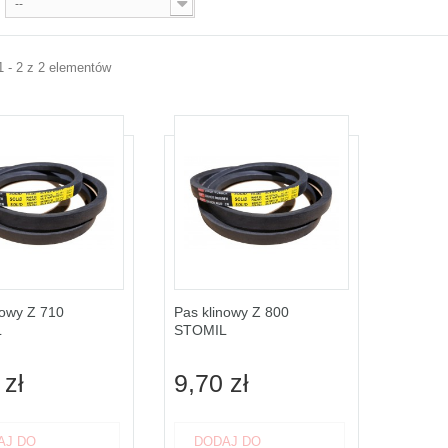
--
1 - 2 z 2 elementów
nowy Z 710
Pas klinowy Z 800
L
STOMIL
 zł
9,70 zł
AJ DO
DODAJ DO