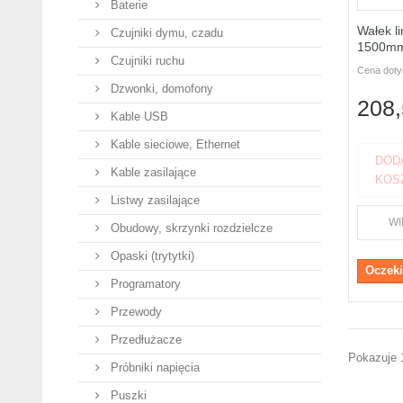
Baterie
Wałek l
Czujniki dymu, czadu
1500m
Czujniki ruchu
Cena dot
Dzwonki, domofony
208,
Kable USB
Kable sieciowe, Ethernet
DOD
Kable zasilające
KOS
Listwy zasilające
WI
Obudowy, skrzynki rozdzielcze
Opaski (trytytki)
Oczeki
Programatory
Przewody
Przedłużacze
Pokazuje 
Próbniki napięcia
Puszki