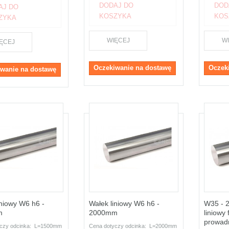
DODAJ DO
DOD
AJ DO
KOSZYKA
KOS
ZYKA
WIĘCEJ
W
ĘCEJ
Oczekiwanie na dostawę
Oczek
wanie na dostawę
iniowy W6 h6 -
Wałek liniowy W6 h6 -
W35 - 
m
2000mm
liniowy
prowad
yczy odcinka: L=1500mm
Cena dotyczy odcinka: L=2000mm