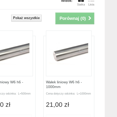
Widok:
Siatka
Lista
Pokaż wszystkie
Porównaj (
0
)
iniowy W6 h6 -
Wałek liniowy W6 h6 -
1000mm
yczy odcinka: L=500mm
Cena dotyczy odcinka: L=1000mm
0 zł
21,00 zł