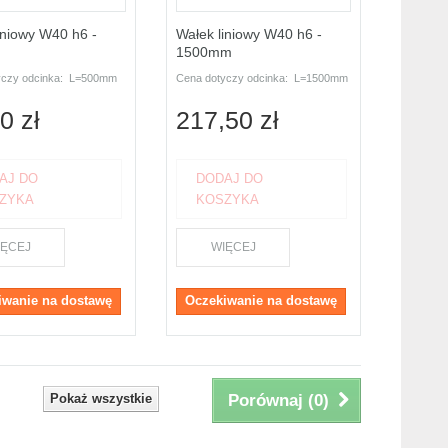
iniowy W40 h6 -
Wałek liniowy W40 h6 -
1500mm
yczy odcinka: L=500mm
Cena dotyczy odcinka: L=1500mm
0 zł
217,50 zł
AJ DO
DODAJ DO
ZYKA
KOSZYKA
IĘCEJ
WIĘCEJ
iwanie na dostawę
Oczekiwanie na dostawę
Pokaż wszystkie
Porównaj (
0
)