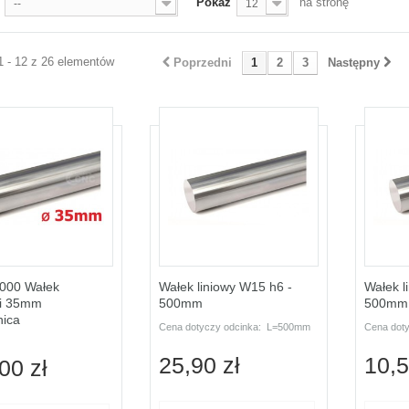
Pokaż
na stronę
--
12
1 - 12 z 26 elementów
Poprzedni
1
2
3
Następny
000 Wałek
Wałek liniowy W15 h6 -
Wałek l
 fi 35mm
500mm
500mm
nica
Cena dotyczy odcinka: L=500mm
Cena dot
25,90 zł
10,5
00 zł