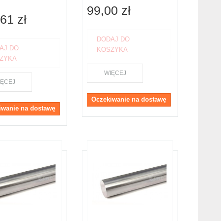
99,00 zł
61 zł
DODAJ DO
AJ DO
KOSZYKA
ZYKA
WIĘCEJ
IĘCEJ
Oczekiwanie na dostawę
iwanie na dostawę