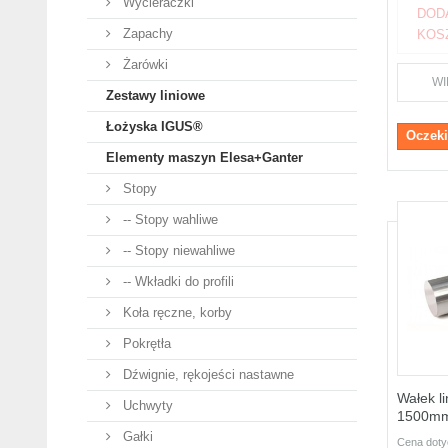
Wycieraczki
DOD
Zapachy
KOS
Żarówki
WI
Zestawy liniowe
Łożyska IGUS®
Oczeki
Elementy maszyn Elesa+Ganter
Stopy
-- Stopy wahliwe
-- Stopy niewahliwe
-- Wkładki do profili
Koła ręczne, korby
Pokrętła
Dźwignie, rękojeści nastawne
Wałek l
Uchwyty
1500m
Gałki
Cena dot