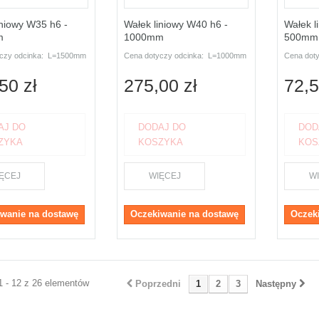
iniowy W35 h6 -
Wałek liniowy W40 h6 -
Wałek l
m
1000mm
500mm
yczy odcinka: L=1500mm
Cena dotyczy odcinka: L=1000mm
Cena dot
50 zł
275,00 zł
72,5
AJ DO
DODAJ DO
DOD
ZYKA
KOSZYKA
KOS
ĘCEJ
WIĘCEJ
W
wanie na dostawę
Oczekiwanie na dostawę
Oczek
1 - 12 z 26 elementów
Poprzedni
1
2
3
Następny