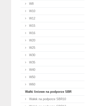
W8
W10
W12
W15
W16
W20
W25
W30
W35
W40
W50
W60
Wałki liniowe na podporze SBR
Wałek na podporze SBR10