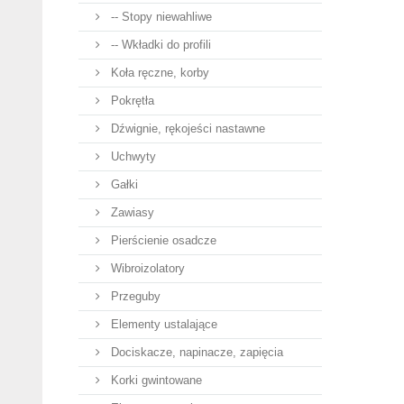
-- Stopy niewahliwe
-- Wkładki do profili
Koła ręczne, korby
Pokrętła
Dźwignie, rękojeści nastawne
Uchwyty
Gałki
Zawiasy
Pierścienie osadcze
Wibroizolatory
Przeguby
Elementy ustalające
Dociskacze, napinacze, zapięcia
Korki gwintowane