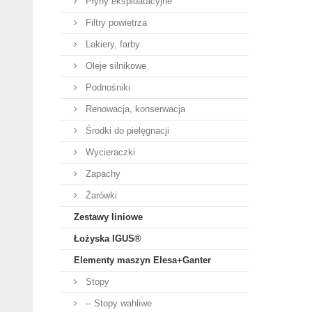
Płyny eksploatacyjne
Filtry powietrza
Lakiery, farby
Oleje silnikowe
Podnośniki
Renowacja, konserwacja
Środki do pielęgnacji
Wycieraczki
Zapachy
Żarówki
Zestawy liniowe
Łożyska IGUS®
Elementy maszyn Elesa+Ganter
Stopy
-- Stopy wahliwe